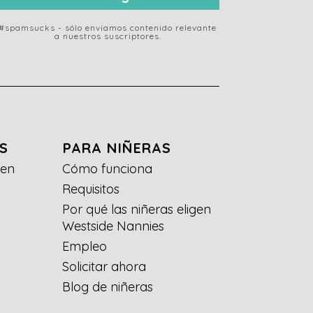
#spamsucks - sólo enviamos contenido relevante
a nuestros suscriptores.
S
PARA NIÑERAS
gen
Cómo funciona
Requisitos
Por qué las niñeras eligen
Westside Nannies
Empleo
Solicitar ahora
Blog de niñeras