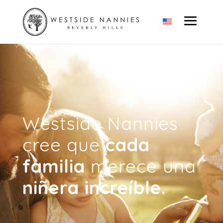
Westside Nannies
cree que
cada
familia
merece una
niñera increíble.