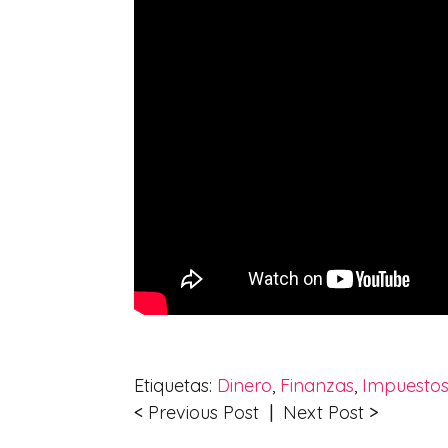
Etiquetas:
Dinero
,
Finanzas
,
Impuesto
<
Previous Post
|
Next Post
>