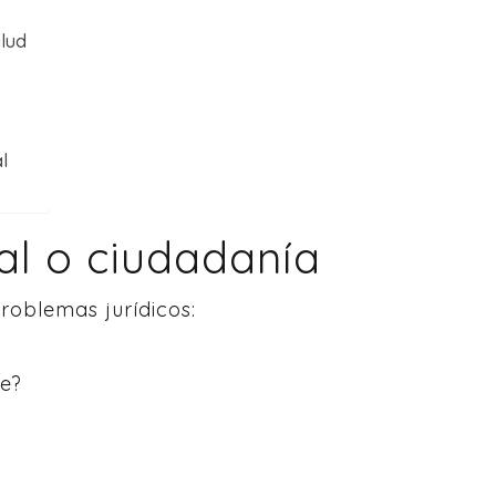
alud
al
al o ciudadanía
roblemas jurídicos:
se?